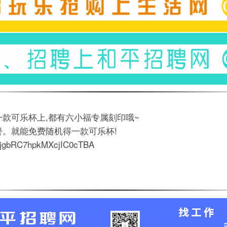
一款可乐杯上,都有六小福专属刻印哦~
餐。就能免费随机得一款可乐杯!
/InjgbRC7hpkMXcjIC0cTBA