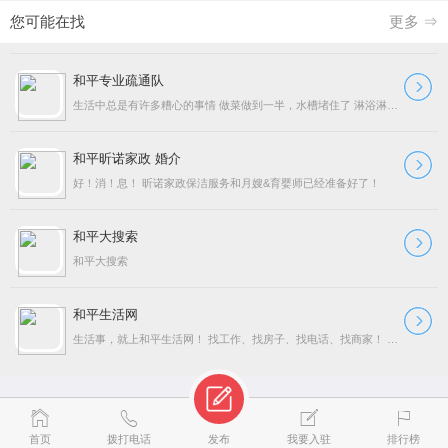
您可能在找
更多 ⇒
和平专业疏通队
生活中总是有许多糟心的事情 做菜做到一半，水槽堵住了 淋浴淋得正爽，下水道堵住了 真是一万个心塞！ 自己处理？不仅恶心还费时费力 说不定还容易把管子弄坏了 不打
和平昕诺家政 婚介
好！消！息！ 昕诺家政保洁服务和月嫂&育婴师已经准备好了！
和平大搜索
和平大搜索
和平生活网
生活事，就上和平生活网！ 找工作、找房子、找电话、找商家！ 做广告、做宣传、做网站、做公益！ 团市委书记周鑫来我司调研 和平生活网团队变身视频 办公室里的自乐
首页
拨打电话
发布
我要入驻
排行榜