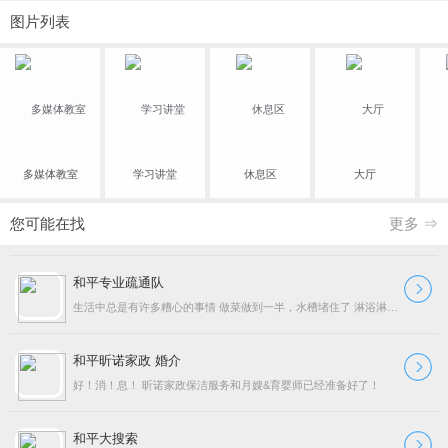
图片列表
多媒体教室
学习讲堂
休息区
大厅
您可能在找
更多 ⇒
和平专业疏通队
生活中总是有许多糟心的事情 做菜做到一半，水槽堵住了 淋浴淋得正爽，下水道堵住了 真是一万个心塞！ 自己处理？不仅恶心还费时费力 说不定还容易把管子弄坏了 不打
和平昕诺家政 婚介
好！消！息！ 昕诺家政保洁服务和月嫂&育婴师已经准备好了！
和平大搜索