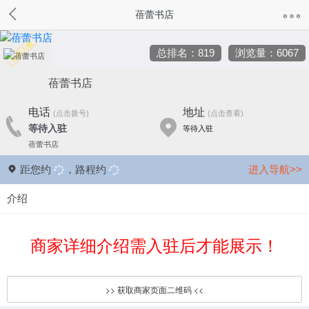
蓓蕾书店
总排名：819
浏览量：6067
蓓蕾书店
电话
地址
(点击拨号)
(点击查看)
等待入驻
等待入驻
蓓蕾书店
距您约
，路程约
进入导航>>
介绍
商家详细介绍需入驻后才能展示！
>> 获取商家页面二维码 <<