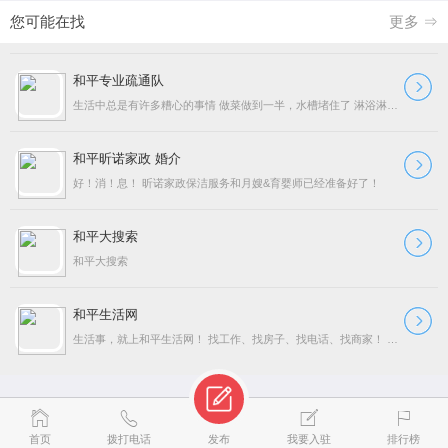
您可能在找
更多 ⇒
和平专业疏通队
生活中总是有许多糟心的事情 做菜做到一半，水槽堵住了 淋浴淋得正爽，下水道堵住了 真是一万个心塞！ 自己处理？不仅恶心还费时费力 说不定还容易把管子弄坏了 不打
和平昕诺家政 婚介
好！消！息！ 昕诺家政保洁服务和月嫂&育婴师已经准备好了！
和平大搜索
和平大搜索
和平生活网
生活事，就上和平生活网！ 找工作、找房子、找电话、找商家！ 做广告、做宣传、做网站、做公益！ 团市委书记周鑫来我司调研 和平生活网团队变身视频 办公室里的自乐
首页
拨打电话
发布
我要入驻
排行榜