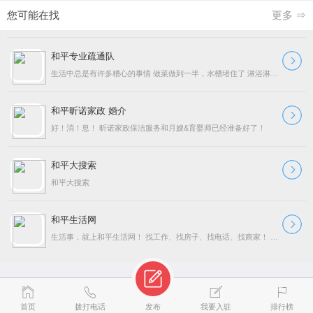
您可能在找
更多 ⇒
和平专业疏通队
生活中总是有许多糟心的事情 做菜做到一半，水槽堵住了 淋浴淋得正爽，下水道堵住了 真是一万个心塞！ 自己处理？不仅恶心还费时费力 说不定还容易把管子弄坏了 不打
和平昕诺家政 婚介
好！消！息！ 昕诺家政保洁服务和月嫂&育婴师已经准备好了！
和平大搜索
和平大搜索
和平生活网
生活事，就上和平生活网！ 找工作、找房子、找电话、找商家！ 做广告、做宣传、做网站、做公益！ 团市委书记周鑫来我司调研 和平生活网团队变身视频 办公室里的自乐
首页
拨打电话
发布
我要入驻
排行榜