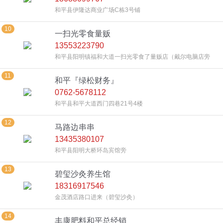
和平县伊隆达商业广场C栋3号铺
10
一扫光零食量贩
13553223790
和平县阳明镇福和大道一扫光零食了量贩店（戴尔电脑店旁
边）
11
和平『绿松财务』
0762-5678112
和平县和平大道西门四巷21号4楼
12
马路边串串
13435380107
和平县阳明大桥环岛宾馆旁
13
碧玺沙灸养生馆
18316917546
金茂酒店路口进来（碧玺沙灸）
14
丰康肥料和平总经销