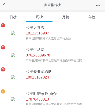
商家排行榜
日榜
周榜
月榜
年榜
1
和平大搜索
18122515987
和平县阳明镇福和大道新城车站后面
2
和平生活网
0762-5689678
广东省河源市和平县新城车站后面和平生活网
3
和平专业疏通队
18023107824
4
和平昕诺家政 婚介
17876453813
和平县阳明镇米墩头宝信花园（和泰酒店后面）