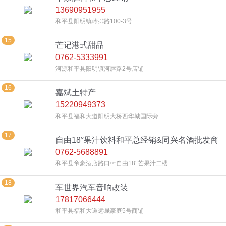
13690951955
和平县阳明镇岭排路100-3号
15
芒记港式甜品
0762-5333991
河源和平县阳明镇河唇路2号店铺
16
嘉斌土特产
15220949373
和平县福和大道阳明大桥西华城国际旁
17
自由18°果汁饮料和平总经销&同兴名酒批发商
0762-5688891
行
和平县帝豪酒店路口☞自由18°芒果汁二楼
18
车世界汽车音响改装
17817066444
和平县福和大道远晟豪庭5号商铺