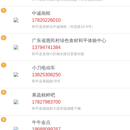
5
中诚画框
17820226010
和平县拱挢头中诚画框（东堤路10-4号）
6
广东省惠民村绿色食材和平体验中心
13794741384
和平县龙湖小区御水路百里香对面
7
小刀电动车
13825308250
和平县果园路78号
8
果蔬精粹吧
17827983700
和平县城福和大道幸福酒楼下侧
9
牛牛金点
18688099767