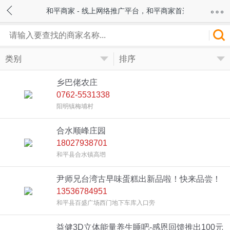
和平商家 - 线上网络推广平台，和平商家首选！
类别
排序
乡巴佬农庄
0762-5531338
阳明镇梅埔村
合水顺峰庄园
18027938701
和平县合水镇高垇
尹师兄台湾古早味蛋糕出新品啦！快来品尝！
13536784951
买一送三哟！！！
和平县百盛广场西门地下车库入口旁
益健3D立体能量养生睡吧-感恩回馈推出100元