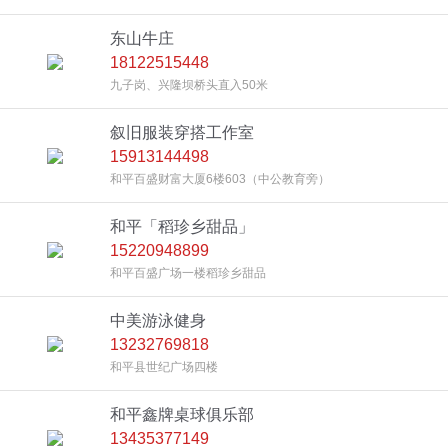
东山牛庄
18122515448
九子岗、兴隆坝桥头直入50米
叙旧服装穿搭工作室
15913144498
和平百盛财富大厦6楼603（中公教育旁）
和平「稻珍乡甜品」
15220948899
和平百盛广场一楼稻珍乡甜品
中美游泳健身
13232769818
和平县世纪广场四楼
和平鑫牌桌球俱乐部
13435377149