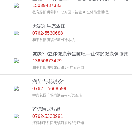
15089437383
体验5次活动！
教育路阳明养护中心对面（益健3D立体能量睡吧）
大家乐生态农庄
0762-5530688
和平县阳明镇书塘村冷水坑
友缘3D立体健康养生睡吧—让你的健康像睡觉
13650673429
一样简单
和平县阳明镇东山路1号广泰家园
润苗“与花说茶”
0762—5668599
学府花园广场内润苗与花说茶店
芒记港式甜品
0762-5333991
河源和平县阳明镇河唇路2号店铺