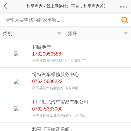
和平商家 - 线上网络推广平台，和平商家首选！
类别
排序
和诚地产
17820050586
和平县怡和花园斜对面（和诚地产）
博特汽车维修服务中心
0762-5600222
和平县苏州名府首座14号商铺
和平汇龙汽车贸易有限公司
0762-5333000
和平县福和工业园内88号汇龙汽贸
和平『蓝鲸音乐阁』