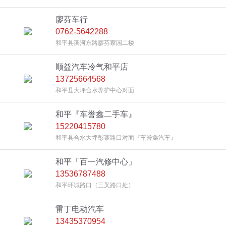
廖芬车行
0762-5642288
和平县滨河东路廖芬家园二楼
顺益汽车冷气和平店
13725664568
和平县大坪合水养护中心对面
和平『车誉鑫二手车』
15220415780
和平县合水大坪彭寨路口对面『车誉鑫汽车』
和平「百一汽修中心」
13536787488
和平环城路口（三叉路口处）
雷丁电动汽车
13435370954